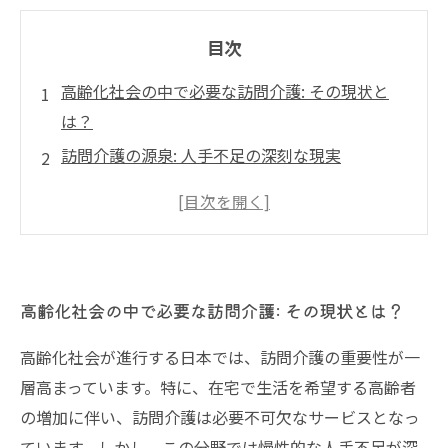
目次
高齢化社会の中で必要な訪問介護: その現状と
は？
訪問介護の源泉: 人手不足の深刻な現実
若者が訪問介護を避ける理由: 厳しい労働条件と
低賃金
業界の変革: 訪問介護での求人改善策とは？
訪問介護の未来を見据えて: 持続可能な成長の道
高齢化社会の中で必要な訪問介護: その現状とは？
介護職に新しい風を吹き込む: 働きやすい環境の
必要性
高齢化社会が進行する日本では、訪問介護の重要性が一
訪問介護の求人が生む可能性: 未来への一歩を踏
層高まっています。特に、在宅で生活を希望する高齢者
み出そう
の増加に伴い、訪問介護は必要不可欠なサービスとなっ
ています。しかし、この分野では慢性的な人手不足が深