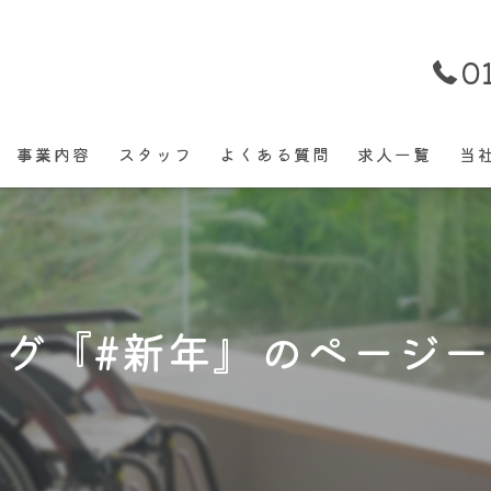
0
事業内容
スタッフ
よくある質問
求人一覧
当
パ
正
タグ『#新年』のページ一
働
未
経