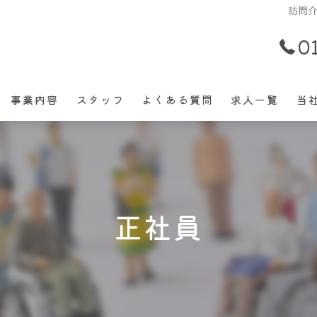
訪問介
0
事業内容
スタッフ
よくある質問
求人一覧
当
パ
正
正社員
働
未
経