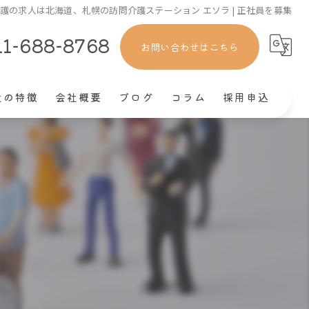
護の求人は北海道、札幌の訪問介護ステーション エソラ | 正社員を募集
11-688-8768
お問い合わせはこちら
社の特徴
会社概要
ブログ
コラム
採用申込
ート
社員
きやすい
経験
験者