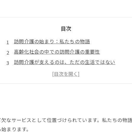
目次
訪問介護の始まり：私たちの物語
高齢化社会の中での訪問介護の重要性
訪問介護が支えるのは、ただの生活ではない
家族との絆を深める訪問介護の実例
訪問介護がもたらす幸せの瞬間
未来の訪問介護：より良い生活のためのビジョン
訪問介護で実現する、新しい幸せな未来とは
可欠なサービスとして位置づけられています。私たちの物
ら始まります。