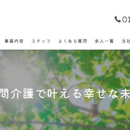
0
事業内容
スタッフ
よくある質問
求人一覧
当
パ
正
問介護で叶える幸せな
働
未
経