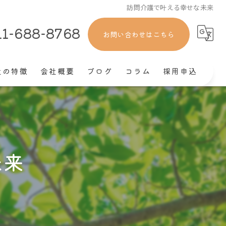
訪問介護で叶える幸せな未来
11-688-8768
お問い合わせはこちら
社の特徴
会社概要
ブログ
コラム
採用申込
ート
社員
未来
きやすい
経験
験者